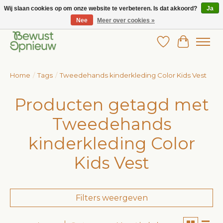
Wij slaan cookies op om onze website te verbeteren. Is dat akkoord?
Ja
Nee
Meer over cookies »
Wij bieden het grootste aanbod in betaalbare kinderkleding!
Verlanglijst
Winkelw
Home
/
Tags
/
Tweedehands kinderkleding Color Kids Vest
Producten getagd met
Tweedehands
kinderkleding Color
Kids Vest
Filters weergeven