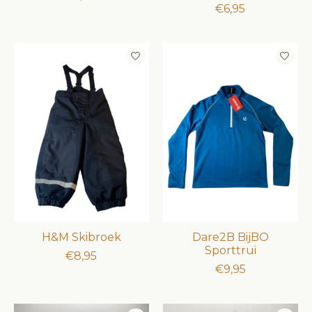
€6,95
H&M Skibroek
Dare2B BijBO
Sporttrui
€8,95
€9,95