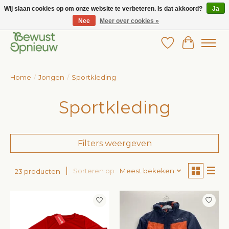
Wij slaan cookies op om onze website te verbeteren. Is dat akkoord?
Ja
Nee
Meer over cookies »
Wij bieden het grootste aanbod in betaalbare kinderkleding!
Verlanglijst
Winkelw
Home
/
Jongen
/
Sportkleding
Sportkleding
Filters weergeven
Sorteren op
Meest bekeken
23 producten