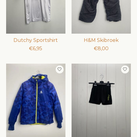
Dutchy Sportshirt
H&M Skibroek
€6,95
€8,00