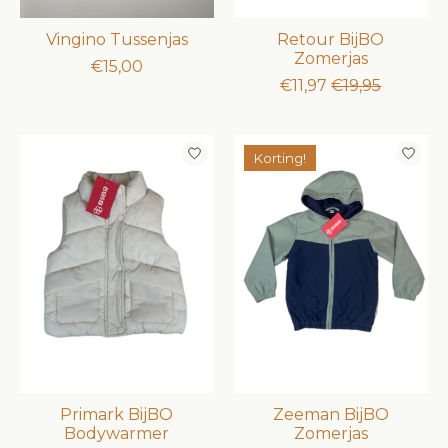
Vingino Tussenjas
Retour BijBO
Zomerjas
€15,00
€11,97
€19,95
Korting!
Primark BijBO
Zeeman BijBO
Bodywarmer
Zomerjas