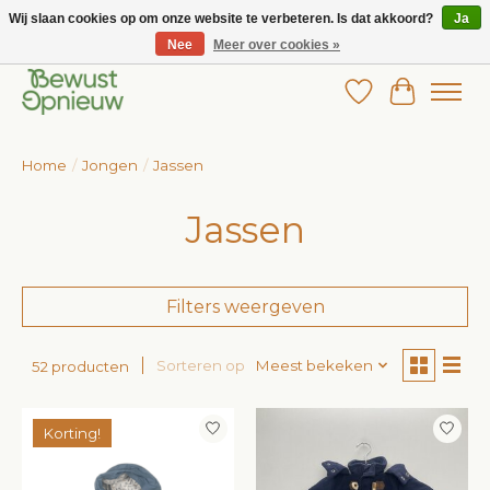
Wij slaan cookies op om onze website te verbeteren. Is dat akkoord?
Ja
Nee
Meer over cookies »
Wij bieden het grootste aanbod in betaalbare kinderkleding!
Verlanglijst
Winkelw
Home
/
Jongen
/
Jassen
Jassen
Filters weergeven
Sorteren op
Meest bekeken
52 producten
Korting!