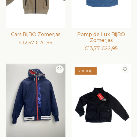
Cars BijBO Zomerjas
Pomp de Lux BijBO
Zomerjas
€12,57
€20,95
€13,77
€22,95
Korting!