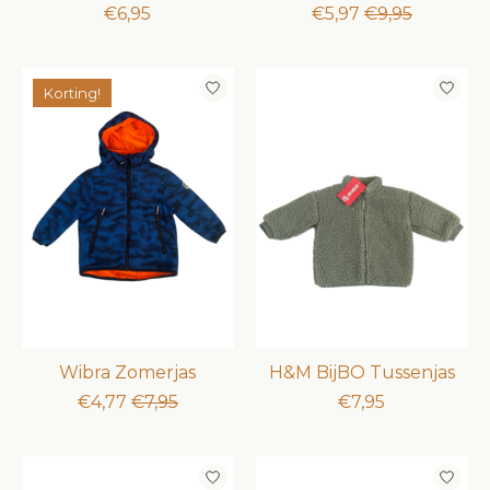
€6,95
€5,97
€9,95
Korting!
Wibra Zomerjas
H&M BijBO Tussenjas
€4,77
€7,95
€7,95