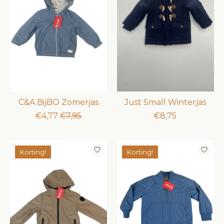
C&A BijBO Zomerjas
Just Small Winterjas
€4,77
€7,95
€8,75
Korting!
Korting!