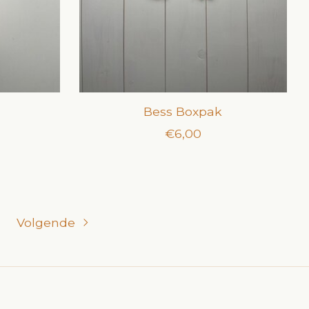
Bess Boxpak
€6,00
Volgende