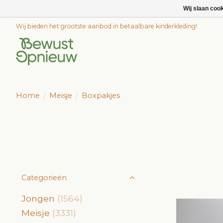
Wij slaan coo
Wij bieden het grootste aanbod in betaalbare kinderkleding!
Home
/
Meisje
/
Boxpakjes
Categorieën
Jongen
(1564)
Meisje
(3331)