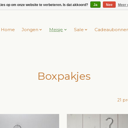
kies op om onze website te verbeteren. Is dat akkoord?
Ja
Nee
Meer 
Home
Jongen
Meisje
Sale
Cadeaubonne
Boxpakjes
21 p