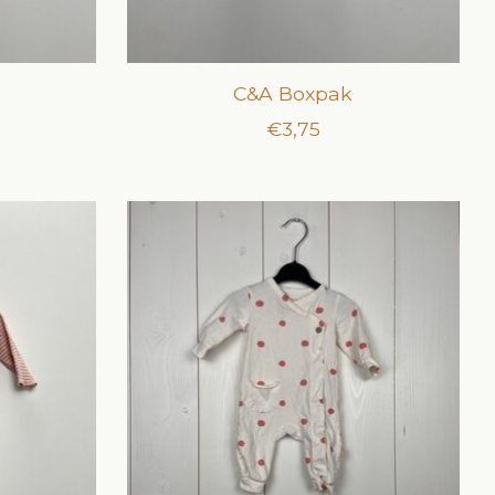
k
C&A Boxpak
€3,75