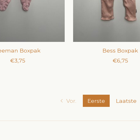
eeman Boxpak
Bess Boxpak
€3,75
€6,75
Vor.
Eerste
Laatste