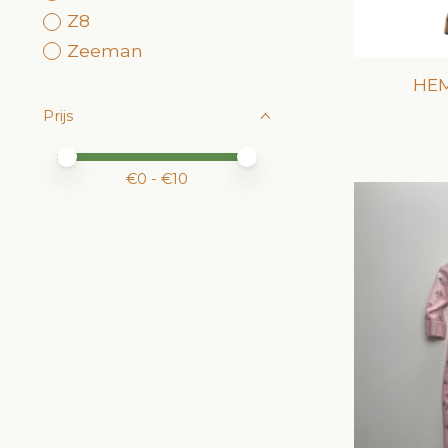
Z8
Zeeman
HEM
Prijs
Minimale prijswaarde
Price maximum value
€
0
- €
10