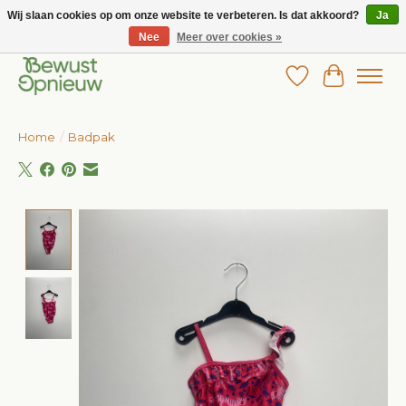
Wij slaan cookies op om onze website te verbeteren. Is dat akkoord?
Ja
Nee
Meer over cookies »
Wij bieden het grootste aanbod in betaalbare kinderkleding!
Verlanglijst
Winkelw
Home
/
Badpak
Product image slideshow Items