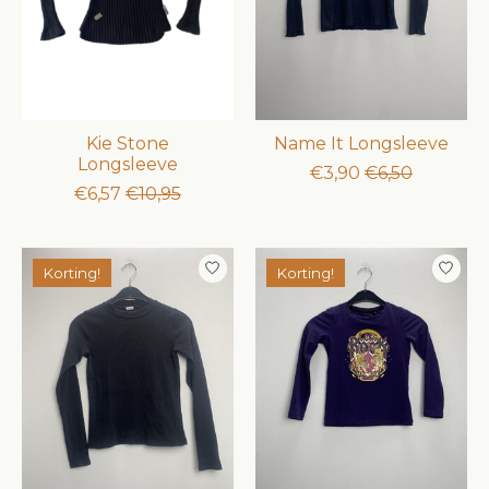
Kie Stone
Name It Longsleeve
Longsleeve
€3,90
€6,50
€6,57
€10,95
Korting!
Korting!