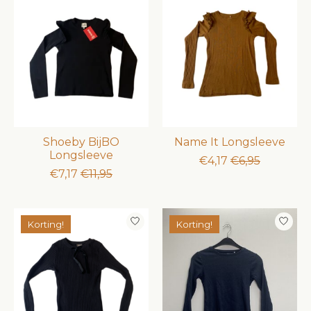
Shoeby BijBO
Name It Longsleeve
Longsleeve
€4,17
€6,95
€7,17
€11,95
Korting!
Korting!