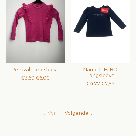
Persival Longsleeve
Name It BijBO
Longsleeve
€3,60
€6,00
€4,77
€7,95
Vor.
Volgende