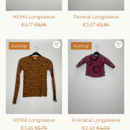
HEMA Longsleeve
Persival Longsleeve
€4,17
€6,95
€3,57
€5,95
Korting!
Korting!
HEMA Longsleeve
Prénatal Longsleeve
€3,45
€5,75
€2,40
€4,00