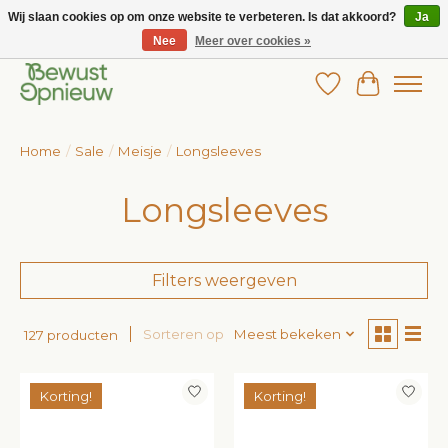
Wij slaan cookies op om onze website te verbeteren. Is dat akkoord?
Ja
Nee
Meer over cookies »
Wij bieden het grootste aanbod in betaalbare kinderkleding!
Verlanglijst
Winkelw
Home
/
Sale
/
Meisje
/
Longsleeves
Longsleeves
Filters weergeven
Sorteren op
Meest bekeken
127 producten
Korting!
Korting!