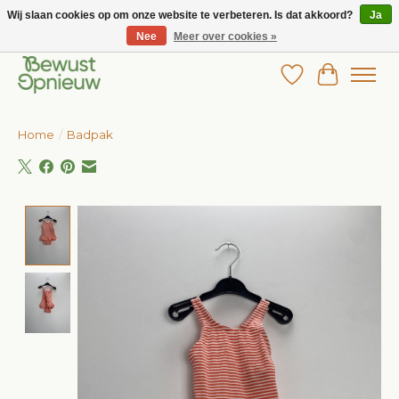
Wij slaan cookies op om onze website te verbeteren. Is dat akkoord?
Ja
Nee
Meer over cookies »
Wij bieden het grootste aanbod in betaalbare kinderkleding!
Verlanglijst
Winkelw
Home
/
Badpak
Product image slideshow Items