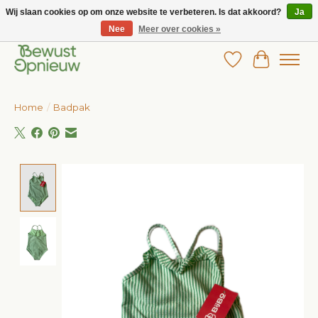
Wij slaan cookies op om onze website te verbeteren. Is dat akkoord?
Ja
Nee
Meer over cookies »
Wij bieden het grootste aanbod in betaalbare kinderkleding!
Verlanglijst
Winkelw
Home
/
Badpak
Product image slideshow Items