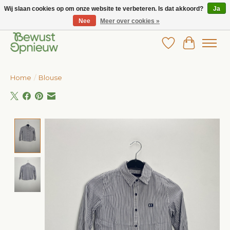
Wij slaan cookies op om onze website te verbeteren. Is dat akkoord?
Ja
Nee
Meer over cookies »
Wij bieden het grootste aanbod in betaalbare kinderkleding!
Verlanglijst
Winkelw
Home
/
Blouse
Product image slideshow Items