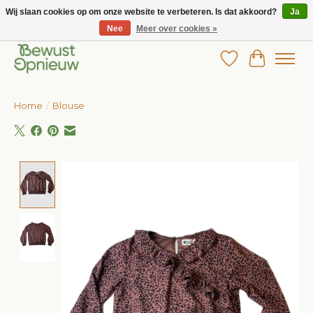
Wij slaan cookies op om onze website te verbeteren. Is dat akkoord?
Ja
Nee
Meer over cookies »
Wij bieden het grootste aanbod in betaalbare kinderkleding!
Verlanglijst
Winkelw
Home
/
Blouse
Product image slideshow Items