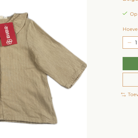
Op
Hoevee
Toev