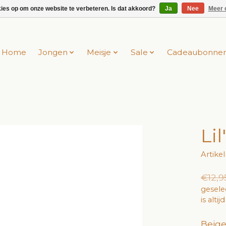
kies op om onze website te verbeteren. Is dat akkoord?
Ja
Nee
Meer 
Home
Jongen
Meisje
Sale
Cadeaubonne
Li
Artik
€12,9
gesele
is alti
Beige