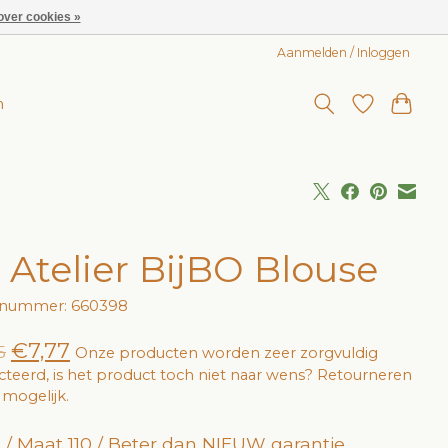
over cookies »
Aanmelden / Inloggen
n
l' Atelier BijBO Blouse
elnummer: 660398
€7,77
5
Onze producten worden zeer zorgvuldig
cteerd, is het product toch niet naar wens? Retourneren
jd mogelijk.
 / Maat 110 / Beter dan NIEUW garantie