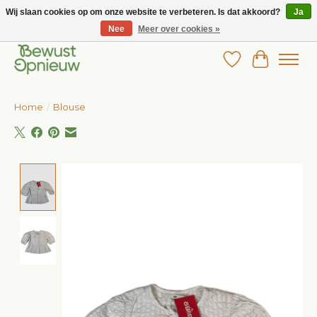
Wij slaan cookies op om onze website te verbeteren. Is dat akkoord?
Ja
Nee
Meer over cookies »
Wij bieden het grootste aanbod in betaalbare kinderkleding!
Verlanglijst
Winkelw
Home
/
Blouse
Product image slideshow Items