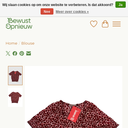
Wij slaan cookies op om onze website te verbeteren. Is dat akkoord?
Ja
Nee
Meer over cookies »
Wij bieden het grootste aanbod in betaalbare kinderkleding!
Verlanglijst
Winkelw
Home
/
Blouse
Product image slideshow Items