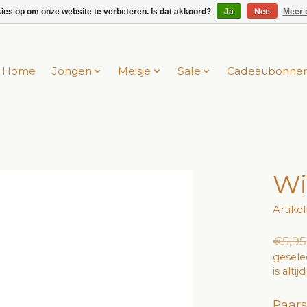
kies op om onze website te verbeteren. Is dat akkoord?
Ja
Nee
Meer 
Home
Jongen
Meisje
Sale
Cadeaubonne
Wi
Artik
€5,95
gesele
is alti
Paars