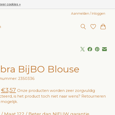
over cookies »
Aanmelden / Inloggen
n
bra BijBO Blouse
elnummer: 2350336
€3,57
Onze producten worden zeer zorgvuldig
cteerd, is het product toch niet naar wens? Retourneren
jd mogelijk.
 / Maat 122 / Beter dan NIEUW garantie