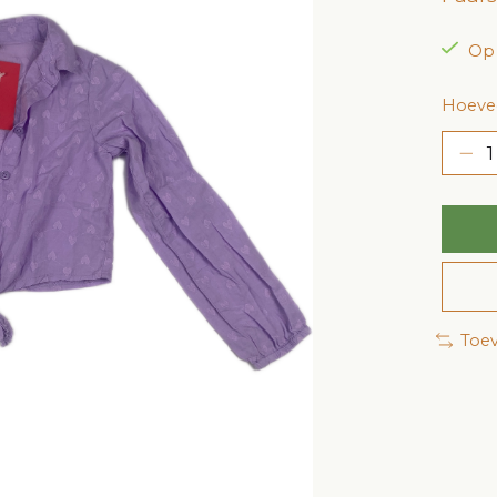
Op
Hoevee
Toev