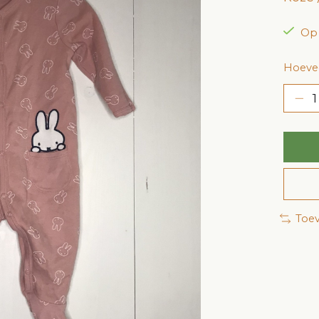
Op
Hoevee
Toev