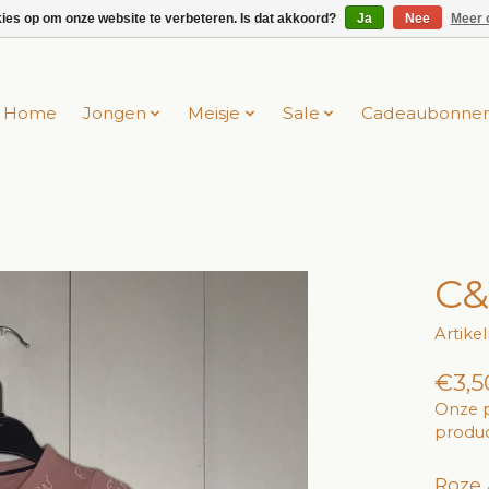
kies op om onze website te verbeteren. Is dat akkoord?
Ja
Nee
Meer 
Home
Jongen
Meisje
Sale
Cadeaubonne
C&
Artik
€3,5
Onze p
produc
Roze 