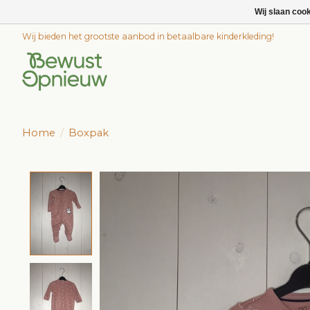
Wij slaan coo
Wij bieden het grootste aanbod in betaalbare kinderkleding!
Home
/
Boxpak
Product image slideshow Items