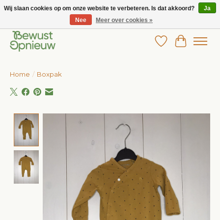
Wij slaan cookies op om onze website te verbeteren. Is dat akkoord?
Ja
Nee
Meer over cookies »
Wij bieden het grootste aanbod in betaalbare kinderkleding!
Verlanglijst
Winkelw
Home
/
Boxpak
Product image slideshow Items