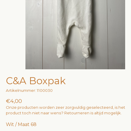
C&A Boxpak
Artikelnummer: 1100030
€4,00
Onze producten worden zeer zorgvuldig geselecteerd, is het
product toch niet naar wens? Retourneren is altijd mogelijk.
Wit / Maat 68