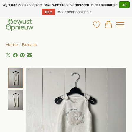
Wij slaan cookies op om onze website te verbeteren. Is dat akkoord?
Ja
Nee
Meer over cookies »
Wij bieden het grootste aanbod in betaalbare kinderkleding!
Verlanglijst
Winkelw
Home
/
Boxpak
Product image slideshow Items