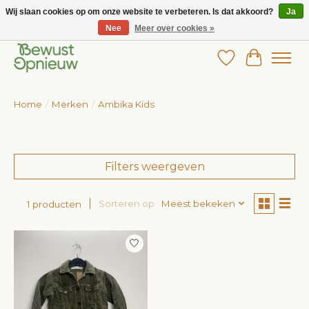
Wij slaan cookies op om onze website te verbeteren. Is dat akkoord?
Ja
Nee
Meer over cookies »
Wij bieden het grootste aanbod in betaalbare kinderkleding!
Verlanglijst
Winkelw
Home
/
Merken
/
Ambika Kids
Filters weergeven
Sorteren op
Meest bekeken
1 producten