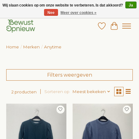
Wij slaan cookies op om onze website te verbeteren. Is dat akkoord?
Ja
Nee
Meer over cookies »
Wij bieden het grootste aanbod in betaalbare kinderkleding!
Verlanglijst
Winkelw
Home
/
Merken
/
Anytime
Filters weergeven
Sorteren op
Meest bekeken
2 producten