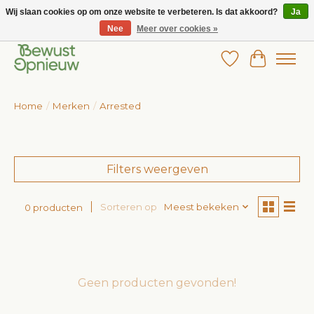
Wij slaan cookies op om onze website te verbeteren. Is dat akkoord?
Ja
Nee
Meer over cookies »
Wij bieden het grootste aanbod in betaalbare kinderkleding!
Verlanglijst
Winkelw
Home
/
Merken
/
Arrested
Filters weergeven
Sorteren op
Meest bekeken
0 producten
Geen producten gevonden!