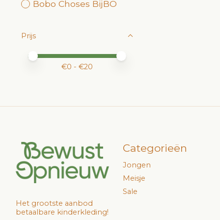
Bobo Choses BijBO
Prijs
Minimale prijswaarde
Price maximum value
€
0
- €
20
Categorieën
Jongen
Meisje
Sale
Het grootste aanbod
betaalbare kinderkleding!