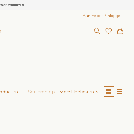
over cookies »
Aanmelden / Inloggen
n
roducten
Sorteren op
Meest bekeken