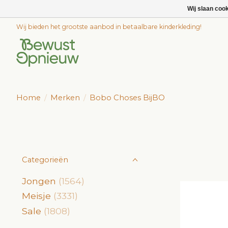
Wij slaan coo
Wij bieden het grootste aanbod in betaalbare kinderkleding!
Home
/
Merken
/
Bobo Choses BijBO
Categorieën
Jongen
(1564)
Meisje
(3331)
Sale
(1808)