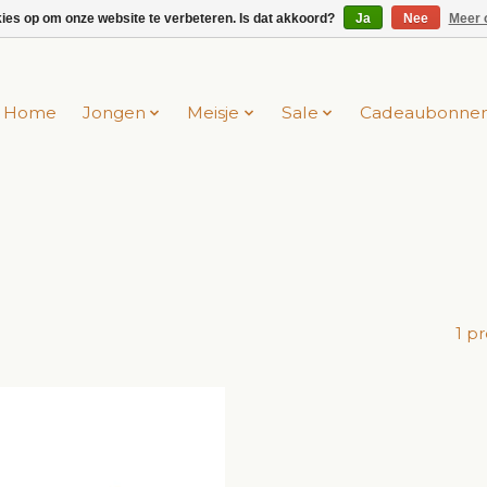
kies op om onze website te verbeteren. Is dat akkoord?
Ja
Nee
Meer 
Home
Jongen
Meisje
Sale
Cadeaubonne
1 p