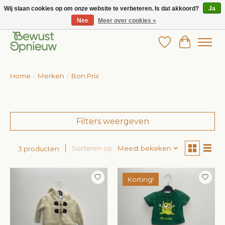
Wij slaan cookies op om onze website te verbeteren. Is dat akkoord?
Ja
Nee
Meer over cookies »
Wij bieden het grootste aanbod in betaalbare kinderkleding!
Verlanglijst
Winkelw
Home
/
Merken
/
Bon Prix
Filters weergeven
Sorteren op
Meest bekeken
3 producten
Korting!