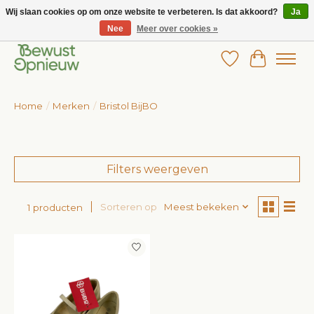
Wij slaan cookies op om onze website te verbeteren. Is dat akkoord?
Ja
Nee
Meer over cookies »
Wij bieden het grootste aanbod in betaalbare kinderkleding!
Verlanglijst
Winkelw
Home
/
Merken
/
Bristol BijBO
Filters weergeven
Sorteren op
Meest bekeken
1 producten