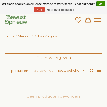
Wij slaan cookies op om onze website te verbeteren. Is dat akkoord?
Ja
Nee
Meer over cookies »
Wij bieden het grootste aanbod in betaalbare kinderkleding!
Verlanglijst
Winkelw
Home
/
Merken
/
British Knights
Filters weergeven
Sorteren op
Meest bekeken
0 producten
Geen producten gevonden!