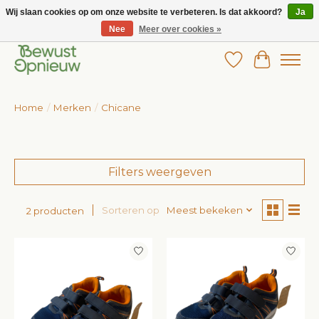
Wij slaan cookies op om onze website te verbeteren. Is dat akkoord?
Ja
Nee
Meer over cookies »
Wij bieden het grootste aanbod in betaalbare kinderkleding!
Verlanglijst
Winkelw
Home
/
Merken
/
Chicane
Filters weergeven
Sorteren op
Meest bekeken
2 producten