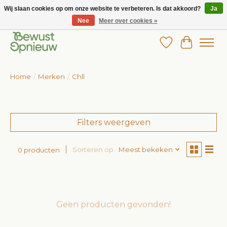
Wij slaan cookies op om onze website te verbeteren. Is dat akkoord?
Ja
Nee
Meer over cookies »
Wij bieden het grootste aanbod in betaalbare kinderkleding!
Verlanglijst
Winkelw
Home
/
Merken
/
Chll
Filters weergeven
Sorteren op
Meest bekeken
0 producten
Geen producten gevonden!