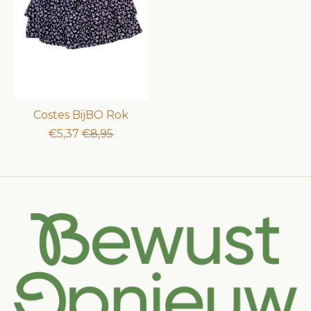
Costes BijBO Rok
€5,37
€8,95