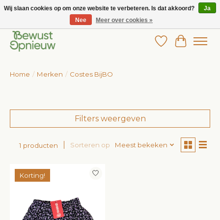
Wij slaan cookies op om onze website te verbeteren. Is dat akkoord?
Ja
Nee
Meer over cookies »
Wij bieden het grootste aanbod in betaalbare kinderkleding!
Verlanglijst
Winkelw
Home
/
Merken
/
Costes BijBO
Filters weergeven
Sorteren op
Meest bekeken
1 producten
Korting!