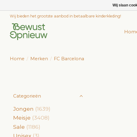
Wij slaan coo
Wij bieden het grootste aanbod in betaalbare kinderkleding!
Hom
Home
/
Merken
/
FC Barcelona
Categorieën
Jongen
(1639)
Meisje
(3408)
Sale
(1186)
Unisex
(3)