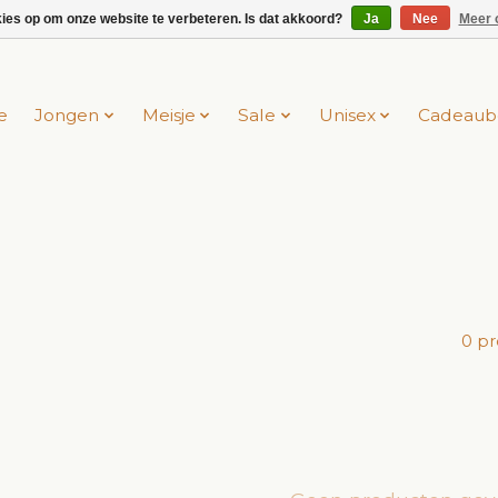
kies op om onze website te verbeteren. Is dat akkoord?
Ja
Nee
Meer 
e
Jongen
Meisje
Sale
Unisex
Cadeaub
0 p