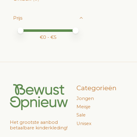
Prijs
Minimale prijswaarde
Price maximum value
€
0
- €
5
Categorieën
Jongen
Meisje
Sale
Het grootste aanbod
Unisex
betaalbare kinderkleding!