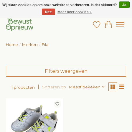
Wij slaan cookies op om onze website te verbeteren. Is dat akkoord?
Ja
Nee
Meer over cookies »
Wij bieden het grootste aanbod in betaalbare kinderkleding!
Verlanglijst
Winkelw
Home
/
Merken
/
Fila
Filters weergeven
Sorteren op
Meest bekeken
1 producten