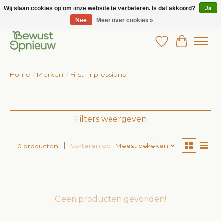
Wij slaan cookies op om onze website te verbeteren. Is dat akkoord?
Ja
Nee
Meer over cookies »
Wij bieden het grootste aanbod in betaalbare kinderkleding!
Verlanglijst
Winkelw
Home
/
Merken
/
First Impressions
Filters weergeven
Sorteren op
Meest bekeken
0 producten
Geen producten gevonden!