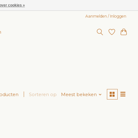
over cookies »
Aanmelden / Inloggen
n
roducten
Sorteren op
Meest bekeken