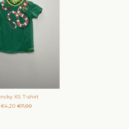
ncky XS T-shirt
€4,20
€7,00