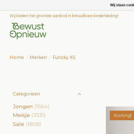
Wij slaan coo
Wij bieden het grootste aanbod in betaalbare kinderkleding!
Home
/
Merken
/
Funcky XS
Categorieën
Jongen
(1564)
Meisje
(3331)
Korting!
Sale
(1808)