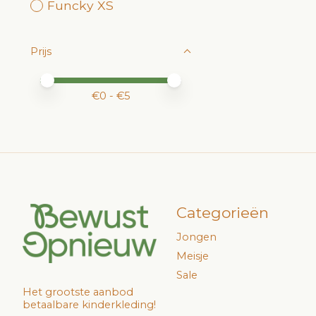
Funcky XS
Prijs
Minimale prijswaarde
Price maximum value
€
0
- €
5
Categorieën
Jongen
Meisje
Sale
Het grootste aanbod
betaalbare kinderkleding!