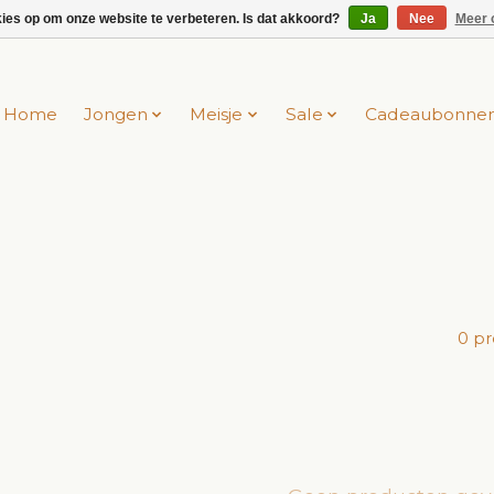
kies op om onze website te verbeteren. Is dat akkoord?
Ja
Nee
Meer 
Home
Jongen
Meisje
Sale
Cadeaubonne
0 p