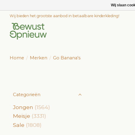
Wij slaan coo
Wij bieden het grootste aanbod in betaalbare kinderkleding!
Home
/
Merken
/
Go Banana's
Categorieën
Jongen
(1564)
Meisje
(3331)
Sale
(1808)