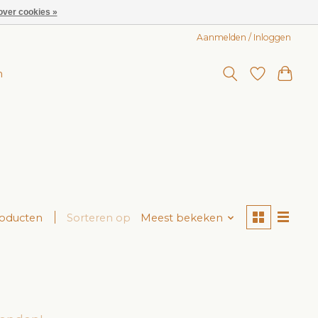
over cookies »
Aanmelden / Inloggen
n
roducten
Sorteren op
Meest bekeken