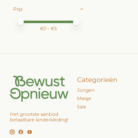
Prijs
Minimale prijswaarde
Price maximum value
€
0
- €
5
Categorieën
Jongen
Meisje
Sale
Het grootste aanbod
betaalbare kinderkleding!