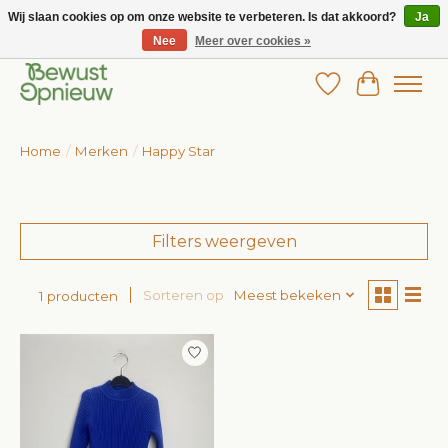
Wij slaan cookies op om onze website te verbeteren. Is dat akkoord?
Ja
Nee
Meer over cookies »
Wij bieden het grootste aanbod in betaalbare kinderkleding!
Verlanglijst
Winkelw
Home
/
Merken
/
Happy Star
Filters weergeven
Sorteren op
Meest bekeken
1 producten