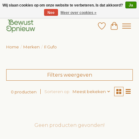
Wij slaan cookies op om onze website te verbeteren. Is dat akkoord?
Ja
Nee
Meer over cookies »
Wij bieden het grootste aanbod in betaalbare kinderkleding!
Verlanglijst
Winkelw
Home
/
Merken
/
Il Gufo
Filters weergeven
Sorteren op
Meest bekeken
0 producten
Geen producten gevonden!