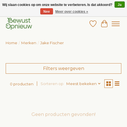
Wij slaan cookies op om onze website te verbeteren. Is dat akkoord?
Ja
Nee
Meer over cookies »
Wij bieden het grootste aanbod in betaalbare kinderkleding!
Verlanglijst
Winkelw
Home
/
Merken
/
Jake Fischer
Filters weergeven
Sorteren op
Meest bekeken
0 producten
Geen producten gevonden!