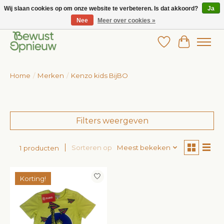
Wij slaan cookies op om onze website te verbeteren. Is dat akkoord?
Ja
Nee
Meer over cookies »
Wij bieden het grootste aanbod in betaalbare kinderkleding!
Verlanglijst
Winkelw
Home
/
Merken
/
Kenzo kids BijBO
Filters weergeven
Sorteren op
Meest bekeken
1 producten
Korting!