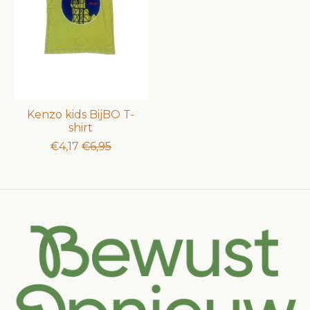
Kenzo kids BijBO T-
shirt
€4,17
€6,95