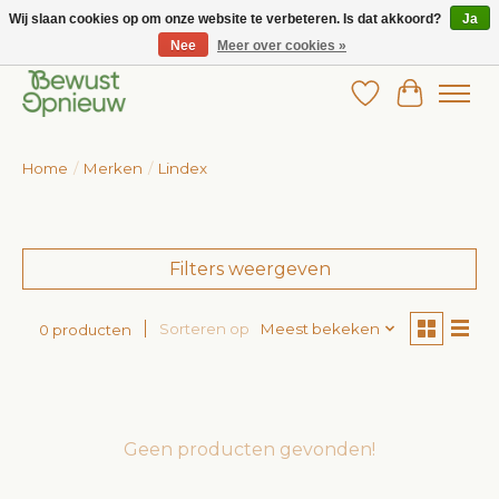
Wij slaan cookies op om onze website te verbeteren. Is dat akkoord?
Ja
Nee
Meer over cookies »
Wij bieden het grootste aanbod in betaalbare kinderkleding!
Verlanglijst
Winkelw
Home
/
Merken
/
Lindex
Filters weergeven
Sorteren op
Meest bekeken
0 producten
Geen producten gevonden!