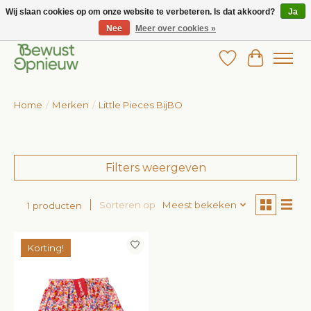
Wij slaan cookies op om onze website te verbeteren. Is dat akkoord?
Ja
Nee
Meer over cookies »
Wij bieden het grootste aanbod in betaalbare kinderkleding!
Verlanglijst
Winkelw
Home
/
Merken
/
Little Pieces BijBO
Filters weergeven
Sorteren op
Meest bekeken
1 producten
Korting!