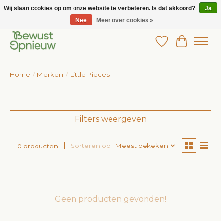
Wij slaan cookies op om onze website te verbeteren. Is dat akkoord?
Ja
Nee
Meer over cookies »
Wij bieden het grootste aanbod in betaalbare kinderkleding!
Verlanglijst
Winkelw
Home
/
Merken
/
Little Pieces
Filters weergeven
Sorteren op
Meest bekeken
0 producten
Geen producten gevonden!