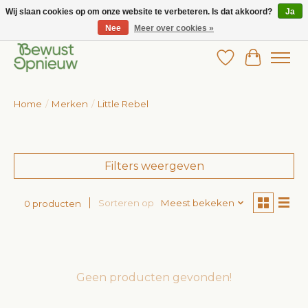
Wij slaan cookies op om onze website te verbeteren. Is dat akkoord?
Ja
Nee
Meer over cookies »
Wij bieden het grootste aanbod in betaalbare kinderkleding!
Verlanglijst
Winkelw
Home
/
Merken
/
Little Rebel
Filters weergeven
Sorteren op
Meest bekeken
0 producten
Geen producten gevonden!