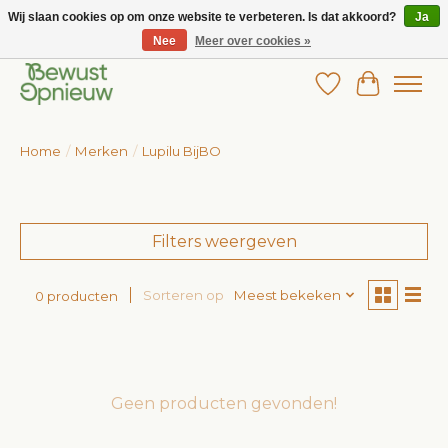
Wij slaan cookies op om onze website te verbeteren. Is dat akkoord?
Ja
Nee
Meer over cookies »
Wij bieden het grootste aanbod in betaalbare kinderkleding!
Verlanglijst
Winkelw
Home
/
Merken
/
Lupilu BijBO
Filters weergeven
Sorteren op
Meest bekeken
0 producten
Geen producten gevonden!