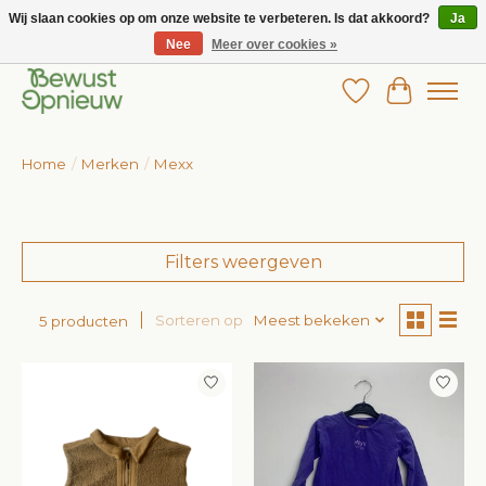
Wij slaan cookies op om onze website te verbeteren. Is dat akkoord?
Ja
Nee
Meer over cookies »
Wij bieden het grootste aanbod in betaalbare kinderkleding!
Verlanglijst
Winkelw
Home
/
Merken
/
Mexx
Filters weergeven
Sorteren op
Meest bekeken
5 producten