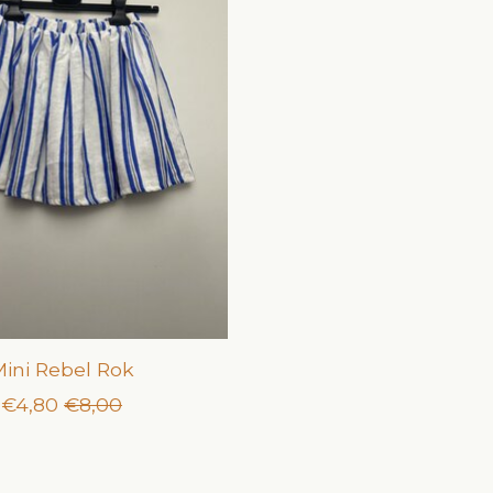
ini Rebel Rok
€4,80
€8,00