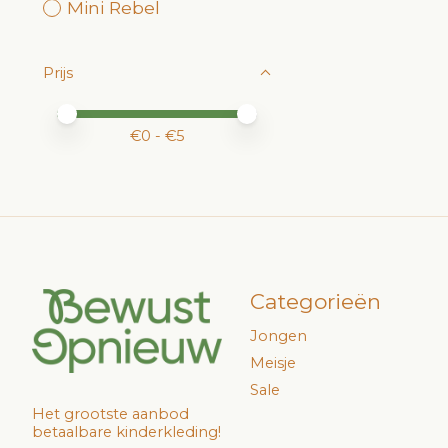
Mini Rebel
Prijs
Minimale prijswaarde
Price maximum value
€
0
- €
5
Categorieën
Jongen
Meisje
Sale
Het grootste aanbod
betaalbare kinderkleding!