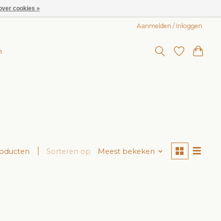
over cookies »
Aanmelden / Inloggen
n
roducten
Sorteren op
Meest bekeken