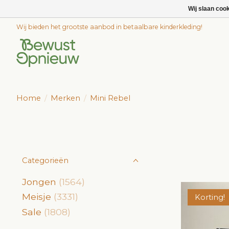
Wij slaan coo
Wij bieden het grootste aanbod in betaalbare kinderkleding!
Home
/
Merken
/
Mini Rebel
Categorieën
Jongen
(1564)
Meisje
(3331)
Korting!
Sale
(1808)