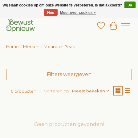
Wij slaan cookies op om onze website te verbeteren. Is dat akkoord?
Ja
Nee
Meer over cookies »
Wij bieden het grootste aanbod in betaalbare kinderkleding!
Verlanglijst
Winkelw
Home
/
Merken
/
Mountain Peak
Filters weergeven
Sorteren op
Meest bekeken
0 producten
Geen producten gevonden!