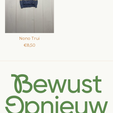
Nono Trui
€8,50