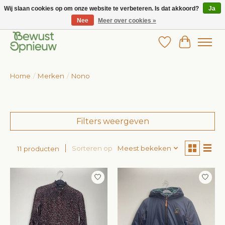
Wij slaan cookies op om onze website te verbeteren. Is dat akkoord?
Ja
Nee
Meer over cookies »
Wij bieden het grootste aanbod in betaalbare kinderkleding!
Verlanglijst
Winkelw
Home
/
Merken
/
Nono
Filters weergeven
Sorteren op
Meest bekeken
11 producten