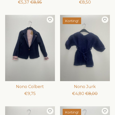
€5,37
€8,95
€8,50
Korting!
Nono Colbert
Nono Jurk
€9,75
€4,80
€8,00
Korting!