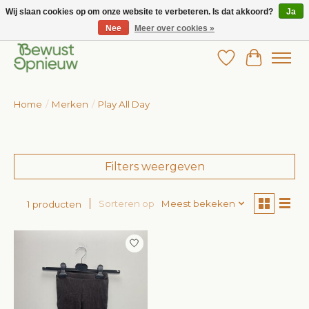
Wij slaan cookies op om onze website te verbeteren. Is dat akkoord?
Ja
Nee
Meer over cookies »
Wij bieden het grootste aanbod in betaalbare kinderkleding!
Verlanglijst
Winkelw
Home
/
Merken
/
Play All Day
Filters weergeven
Sorteren op
Meest bekeken
1 producten