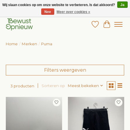
Wij slaan cookies op om onze website te verbeteren. Is dat akkoord?
Ja
Nee
Meer over cookies »
Wij bieden het grootste aanbod in betaalbare kinderkleding!
Verlanglijst
Winkelw
Home
/
Merken
/
Puma
Filters weergeven
Sorteren op
Meest bekeken
3 producten