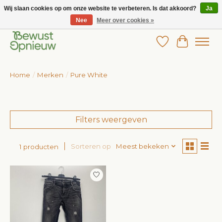
Wij slaan cookies op om onze website te verbeteren. Is dat akkoord?
Ja
Nee
Meer over cookies »
Wij bieden het grootste aanbod in betaalbare kinderkleding!
Verlanglijst
Winkelw
Home
/
Merken
/
Pure White
Filters weergeven
Sorteren op
Meest bekeken
1 producten