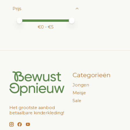
Prijs
Minimale prijswaarde
Price maximum value
€
0
- €
5
Categorieën
Jongen
Meisje
Sale
Het grootste aanbod
betaalbare kinderkleding!