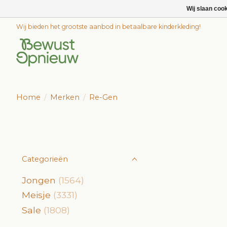
Wij slaan coo
Wij bieden het grootste aanbod in betaalbare kinderkleding!
Home
/
Merken
/
Re-Gen
Categorieën
Jongen
(1564)
Meisje
(3331)
Sale
(1808)