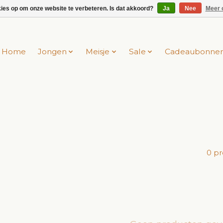
kies op om onze website te verbeteren. Is dat akkoord?
Ja
Nee
Meer 
Home
Jongen
Meisje
Sale
Cadeaubonne
0 p