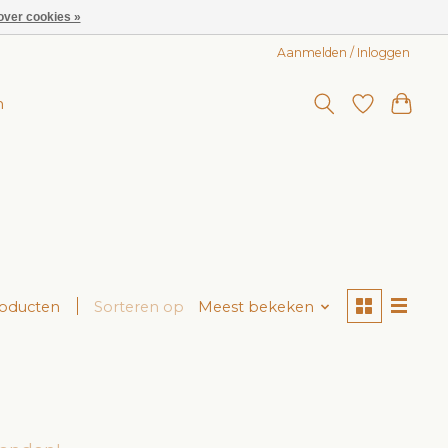
over cookies »
Aanmelden / Inloggen
n
roducten
Sorteren op
Meest bekeken