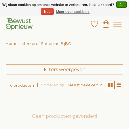
Wij slaan cookies op om onze website te verbeteren. Is dat akkoord?
Ja
Nee
Meer over cookies »
Wij bieden het grootste aanbod in betaalbare kinderkleding!
Verlanglijst
Winkelw
Home
/
Merken
/
Shoesme BijBO
Filters weergeven
Sorteren op
Meest bekeken
0 producten
Geen producten gevonden!